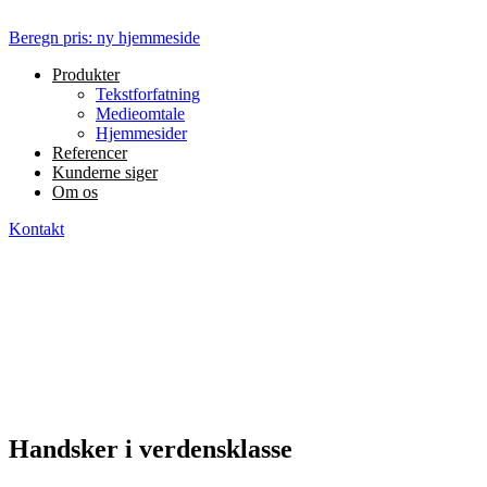
Beregn pris: ny hjemmeside
Produkter
Tekstforfatning
Medieomtale
Hjemmesider
Referencer
Kunderne siger
Om os
Kontakt
Handsker i verdensklasse